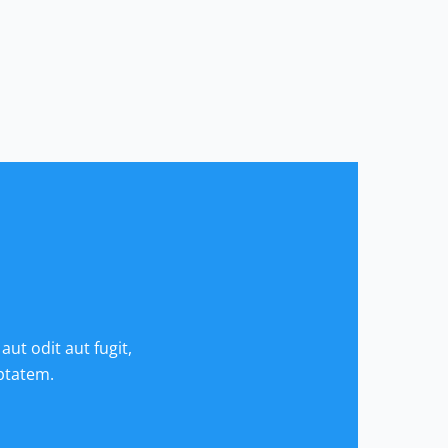
ut odit aut fugit,
ptatem.