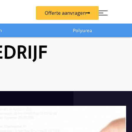
Offerte aanvragen
n
Polyurea
DRIJF