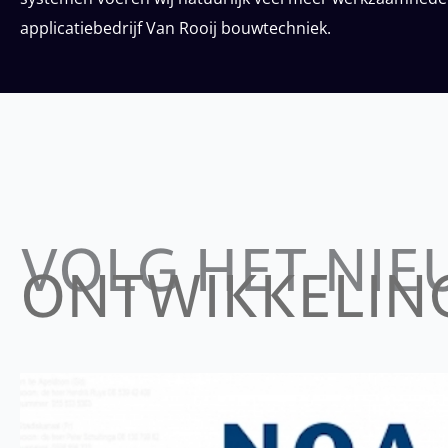
applicatiebedrijf Van Rooij bouwtechniek.
VOLG HET NIE
ONTWIKKELIN