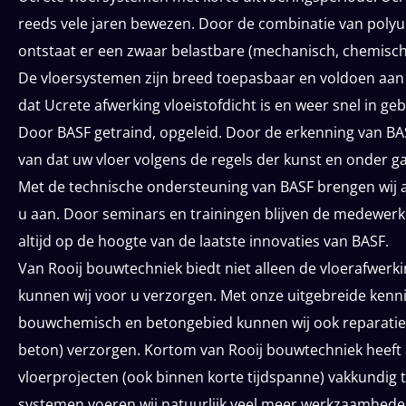
reeds vele jaren bewezen. Door de combinatie van pol
ontstaat er een zwaar belastbare (mechanisch, chemisch
De vloersystemen zijn breed toepasbaar en voldoen aan
dat Ucrete afwerking vloeistofdicht is en weer snel in 
Door BASF getraind, opgeleid. Door de erkenning van BASF
van dat uw vloer volgens de regels der kunst en onder g
Met de technische ondersteuning van BASF brengen wij 
u aan. Door seminars en trainingen blijven de medewerke
altijd op de hoogte van de laatste innovaties van BASF.
Van Rooij bouwtechniek biedt niet alleen de vloerafwerki
kunnen wij voor u verzorgen. Met onze uitgebreide kenni
bouwchemisch en betongebied kunnen wij ook reparaties 
beton) verzorgen. Kortom van Rooij bouwtechniek heeft 
vloerprojecten (ook binnen korte tijdspanne) vakkundig t
systemen voeren wij natuurlijk veel meer werkzaamhed