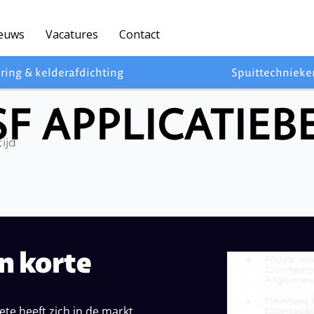
euws
Vacatures
Contact
ring & kelderafdichting
Spuittechnieke
F APPLICATIEBE
ijd
n korte
te heeft zich in de markt