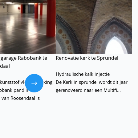
rgarage Rabobank te
Renovatie kerk te Sprundel
daal
Hydraulische kalk injectie
Volgende
kunststof vloerafwerking
De Kerk in sprundel wordt dit jaar
obank pand in het
gerenoveerd naar een Multifi...
 van Roosendaal is
.