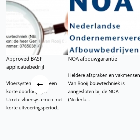
Approved BASF
NOA afbouwgarantie
applicatiebedrijf
Heldere afspraken en vakmense
Vorige
Vloersystemen met een
Van Rooij bouwtechniek is
korte doorlooptijd.
aangesloten bij de NOA
Ucrete vloersystemen met
(Nederla...
korte uitvoeringsperiod...