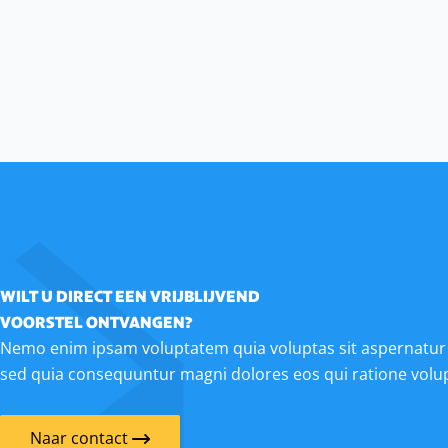
WILT U DIRECT EEN VRIJBLIJVEND
VOORSTEL ONTVANGEN?
Nemo enim ipsam voluptatem quia voluptas sit aspernatur a
sed quia consequuntur magni dolores eos qui ratione volu
Naar contact