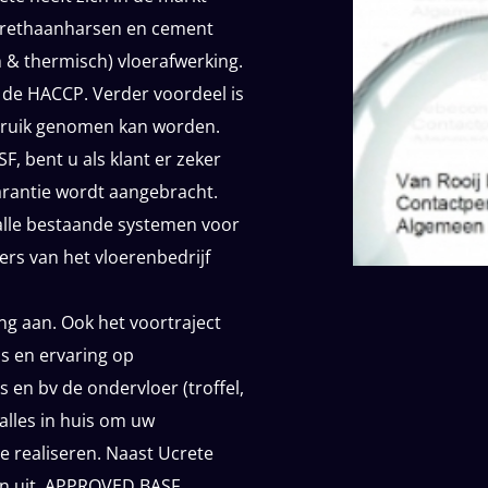
yurethaanharsen en cement
 & thermisch) vloerafwerking.
 de HACCP. Verder voordeel is
gebruik genomen kan worden.
, bent u als klant er zeker
arantie wordt aangebracht.
alle bestaande systemen voor
rs van het vloerenbedrijf
ng aan. Ook het voortraject
s en ervaring op
en bv de ondervloer (troffel,
alles in huis om uw
e realiseren. Naast Ucrete
en uit. APPROVED BASF