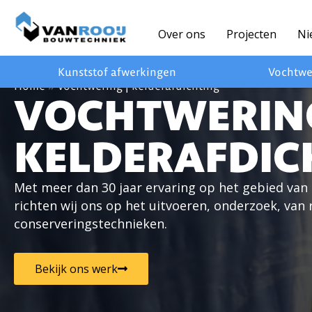
Ga
naar
Over ons
Projecten
Ni
de
inhoud
Kunststof afwerkingen
Vochtwe
Home
»
Vochtwering | kelderafdichting
VOCHTWERIN
KELDERAFDIC
Met meer dan 30 jaar ervaring op het gebied va
richten wij ons op het uitvoeren, onderzoek, van 
conserveringstechnieken.
Bekijk ons werk