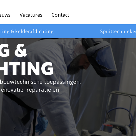
euws
Vacatures
Contact
ring & kelderafdichting
Spuittechnieke
G &
HTING
n bouwtechnische toepassingen,
renovatie, reparatie en