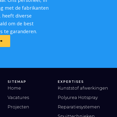
l. Ons personeel, in
g met de fabrikanten
 heeft diverse
aald om de best
es te garanderen.
SITEMAP
EXPERTISES
Home
Kunststof afwerkingen
Vacatures
Polyurea Hotspray
Projecten
Reparatiesystemen
Spuittechnieken