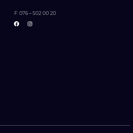
F:
076 – 502 00 20
F
I
a
n
c
s
e
t
b
a
o
g
o
r
k
a
m