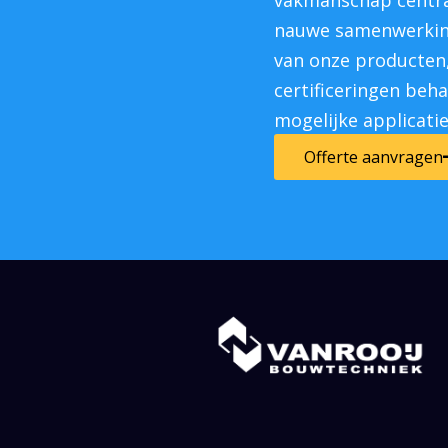
vakmanschap centraa
nauwe samenwerkin
van onze producten,
certificeringen beh
mogelijke applicati
Offerte aanvragen