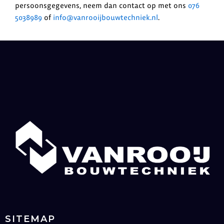
persoonsgegevens, neem dan contact op met ons
076
5038989
of
info@vanrooijbouwtechniek.nl
.
SITEMAP