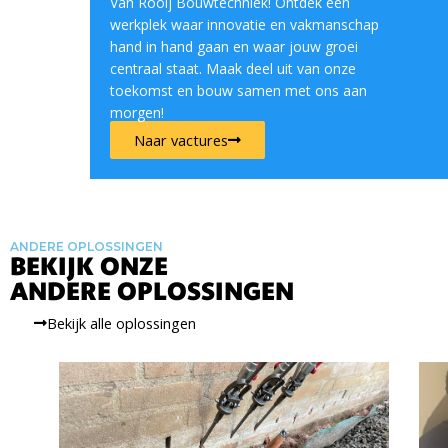
Van Rooij Bouwtechniek! Ontdek een
werkplek waar innovatie en vakmanschap
hand in hand gaan en waar jouw groei
centraal staat. Maak deel uit van onze
toekomst en bouw samen met ons aan
morgen!
Naar vactures
ANDERE OPLOSSINGEN
BEKIJK ONZE
ANDERE OPLOSSINGEN
Bekijk alle oplossingen