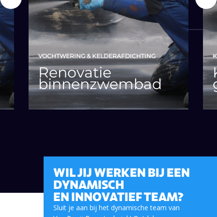
o
r
i
g
e
VOCHTWERING & KELDERAFDICHTING
K
Renovatie
binnenzwembad
WIL JIJ WERKEN BIJ EEN
DYNAMISCH
EN INNOVATIEF TEAM?
Sluit je aan bij het dynamische team van