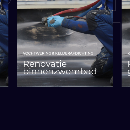
VOCHTWERING & KELDERAFDICHTING
K
Renovatie
binnenzwembad