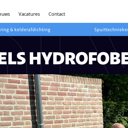
euws
Vacatures
Contact
ring & kelderafdichting
Spuittechnieke
ELS HYDROFOB