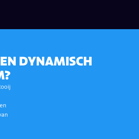
 EEN DYNAMISCH
M?
ooij
 en
van