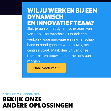
WIL JIJ WERKEN BIJ EEN
DYNAMISCH
EN INNOVATIEF TEAM?
Sluit je aan bij het dynamische team van
Van Rooij Bouwtechniek! Ontdek een
werkplek waar innovatie en vakmanschap
hand in hand gaan en waar jouw groei
centraal staat. Maak deel uit van onze
toekomst en bouw samen met ons aan
morgen!
Naar vactures
ANDERE OPLOSSINGEN
BEKIJK ONZE
ANDERE OPLOSSINGEN