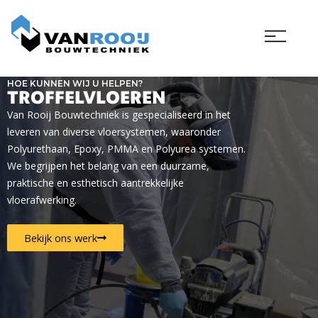
Ga
naar
de
inhoud
HOE KUNNEN WIJ U HELPEN?
TROFFELVLOEREN
Van Rooij Bouwtechniek is gespecialiseerd in het
leveren van diverse vloersystemen, waaronder
Polyurethaan, Epoxy, PMMA en Polyurea systemen.
We begrijpen het belang van een duurzame,
praktische en esthetisch aantrekkelijke
vloerafwerking.
Bekijk ons werk