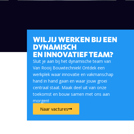
WIL JIJ WERKEN BIJ EEN
DYNAMISCH
EN INNOVATIEF TEAM?
Sluit je aan bij het dynamische team van
Van Rooij Bouwtechniek! Ontdek een
werkplek waar innovatie en vakmanschap
hand in hand gaan en waar jouw groei
centraal staat. Maak deel uit van onze
toekomst en bouw samen met ons aan
morgen!
Naar vactures