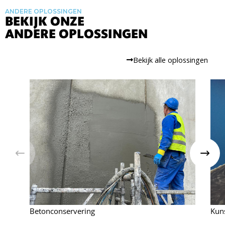
ANDERE OPLOSSINGEN
BEKIJK ONZE
ANDERE OPLOSSINGEN
Bekijk alle oplossingen
V
V
o
o
r
l
i
g
g
e
e
n
Betonconservering
Kuns
d