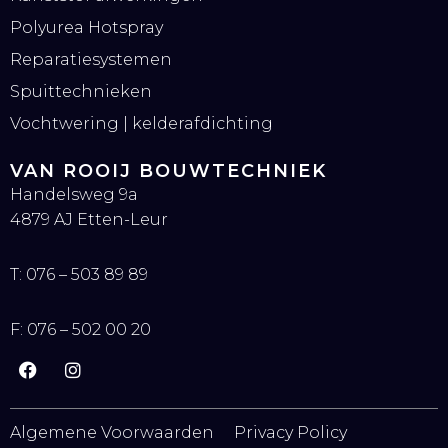
Polyurea Hotspray
Reparatiesystemen
Spuittechnieken
Vochtwering | kelderafdichting
VAN ROOIJ BOUWTECHNIEK
Handelsweg 9a
4879 AJ Etten-Leur
T:
076 – 503 89 89
F:
076 – 502 00 20
F
I
a
n
c
s
e
t
Algemene Voorwaarden
Privacy Policy