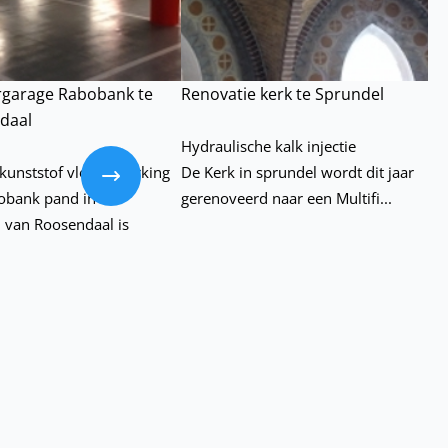
rgarage Rabobank te
Renovatie kerk te Sprundel
daal
Hydraulische kalk injectie
Volgende
kunststof vloerafwerking
De Kerk in sprundel wordt dit jaar
obank pand in het
gerenoveerd naar een Multifi...
 van Roosendaal is
.