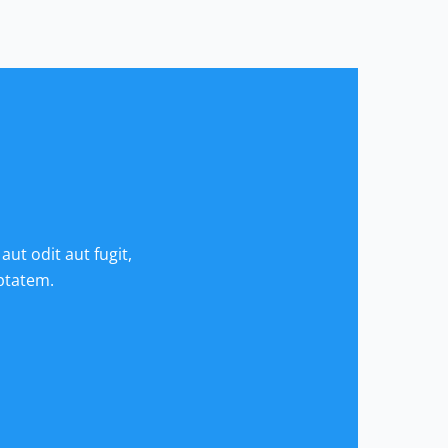
ut odit aut fugit,
ptatem.