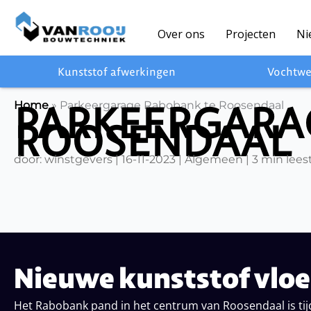
Ga
naar
Over ons
Projecten
Ni
de
inhoud
Kunststof afwerkingen
Vochtwe
PARKEERGARA
Home
»
Parkeergarage Rabobank te Roosendaal
ROOSENDAAL
door: winstgevers | 16-11-2023 | Algemeen | 3 min leest
Nieuwe kunststof vlo
Het Rabobank pand in het centrum van Roosendaal is ti