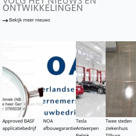
VOLG HET NIEUWS EN
ONTWIKKELINGEN
Bekijk meer nieuws
Approved BASF
NOA
Tesla
Twee steden
applicatiebedrijf
afbouwgarantie
Antwerpen
ziekenhuis
België
Tilburg