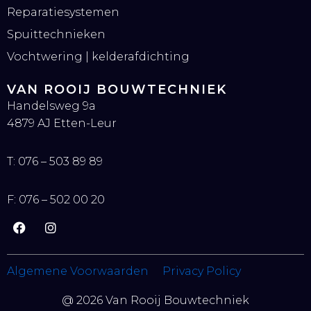
Reparatiesystemen
Spuittechnieken
Vochtwering | kelderafdichting
VAN ROOIJ BOUWTECHNIEK
Handelsweg 9a
4879 AJ Etten-Leur
T:
076 – 503 89 89
F:
076 – 502 00 20
F
I
a
n
c
s
e
t
Algemene Voorwaarden
Privacy Policy
b
a
o
g
@ 2026 Van Rooij Bouwtechniek
o
r