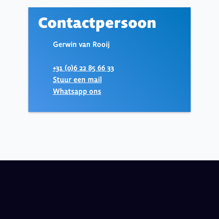
Contactpersoon
Gerwin van Rooij
+31 (0)6 22 85 66 33
Stuur een mail
Whatsapp ons