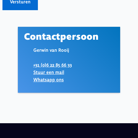
Contactpersoon
Gerwin van Rooij
+31 (0)6 22 85 66 33
Stuur een mail
Whatsapp ons