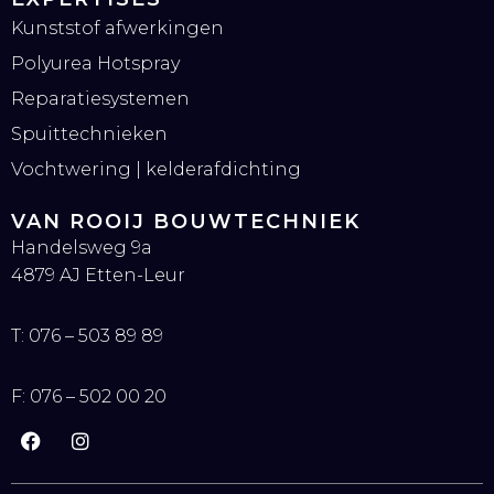
Kunststof afwerkingen
Polyurea Hotspray
Reparatiesystemen
Spuittechnieken
Vochtwering | kelderafdichting
VAN ROOIJ BOUWTECHNIEK
Handelsweg 9a
4879 AJ Etten-Leur
T:
076 – 503 89 89
F:
076 – 502 00 20
F
I
a
n
c
s