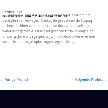
Locatie
: n.v.t.
Wij gaan voor duurzaamheid, vooral als het gaat om het
Lekkage bestrijding met de Stopaq Techniek.
bestrijden van lekkages. Dankzij de geavanceerde Stopaq
techniek hebben we met succes de doorvoeren volledig
waterdicht gemaakt. Of het nu gaat om kleine lekkages of
omvangrijkere uitdagingen, wij zijn uw betrouwbare partner
voor alle langdurige oplossingen tegen lekkage.
←
Vorige Project
Volgende Project
→