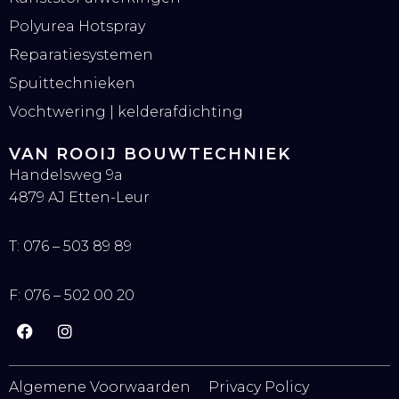
Polyurea Hotspray
Reparatiesystemen
Spuittechnieken
Vochtwering | kelderafdichting
VAN ROOIJ BOUWTECHNIEK
Handelsweg 9a
4879 AJ Etten-Leur
T:
076 – 503 89 89
F:
076 – 502 00 20
F
I
a
n
c
s
e
t
Algemene Voorwaarden
Privacy Policy