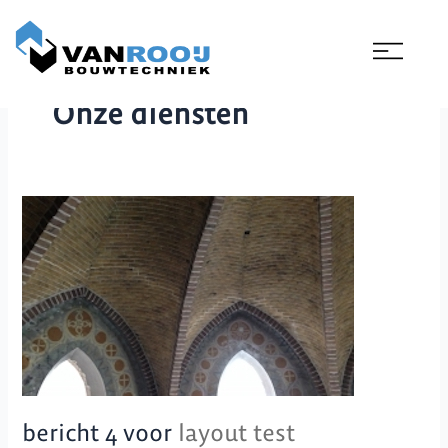
Ga
naar
de
inhoud
Onze diensten
layout
bericht
test
4
voor
bericht 4 voor
layout test