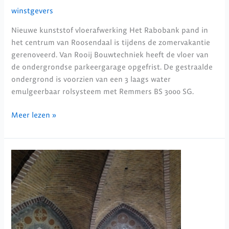
winstgevers
Nieuwe kunststof vloerafwerking Het Rabobank pand in
het centrum van Roosendaal is tijdens de zomervakantie
gerenoveerd. Van Rooij Bouwtechniek heeft de vloer van
de ondergrondse parkeergarage opgefrist. De gestraalde
ondergrond is voorzien van een 3 laags water
emulgeerbaar rolsysteem met Remmers BS 3000 SG.
Meer lezen »
Renovatie
kerk
te
Sprundel