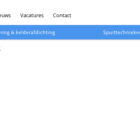
euws
Vacatures
Contact
ring & kelderafdichting
Spuittechnieke
s