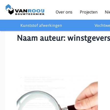
Ga
naar
Over ons
Projecten
Ni
de
inhoud
Kunststof afwerkingen
Vochtwe
Naam auteur: winstgever
Approved
BASF
applicatiebedrijf