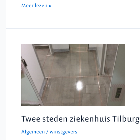
Meer lezen »
Twee
steden
ziekenhuis
Tilburg
Twee steden ziekenhuis Tilburg
Algemeen
/
winstgevers