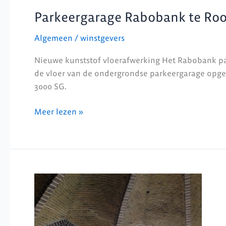
Parkeergarage Rabobank te Ro
Algemeen
/
winstgevers
Nieuwe kunststof vloerafwerking Het Rabobank pa
de vloer van de ondergrondse parkeergarage opgef
3000 SG.
Meer lezen »
Renovatie
kerk
te
Sprundel