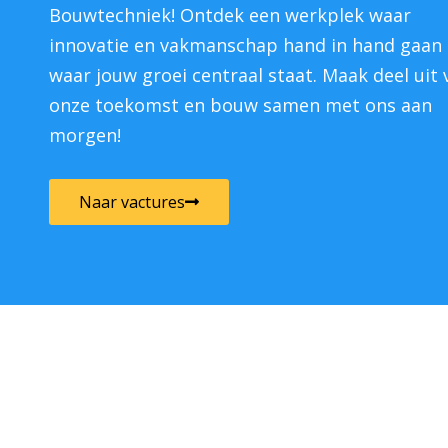
Bouwtechniek! Ontdek een werkplek waar
innovatie en vakmanschap hand in hand gaan
waar jouw groei centraal staat. Maak deel uit 
onze toekomst en bouw samen met ons aan
morgen!
Naar vactures