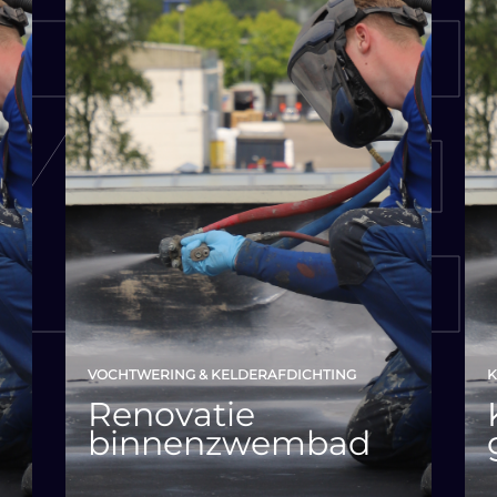
VOCHTWERING & KELDERAFDICHTING
K
Renovatie
binnenzwembad