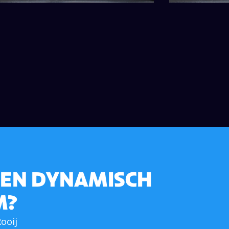
 EEN DYNAMISCH
M?
ooij