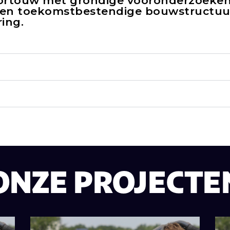
ortouw met grondige vooronderzoeken.
 een toekomstbestendige bouwstructuur.
ing.
ONZE PROJECTE